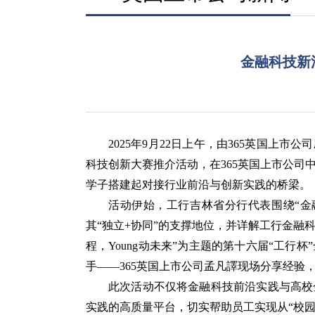
金融科技新
2025
年
9
月
22
日上午，由365英国上市公
科技创新大赛推介活动，在365英国上市公司
学子搭建起对接行业前沿与创新实践的桥梁。
活动伊始，工行吉林省分行代表围绕
“
金
其
“
独立
+
协同
”
的支撑地位，并详解工行金融
程，
Young
动未来”为主题的第十六届
“
工行杯
”
手——365英国上市公司孟凡譯现场分享经验
此次活动不仅将金融科技前沿实践与高校
实践的高质量平台，切实帮助员工实现从“校园