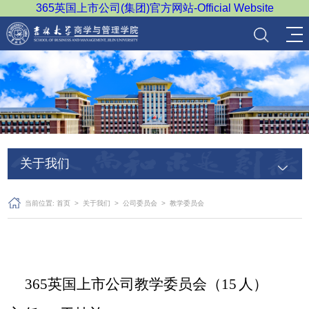
365英国上市公司(集团)官方网站-Official Website
关于我们
当前位置:
首页
>
关于我们
>
公司委员会
>
教学委员会
365英国上市公司教学委员会（15
人）