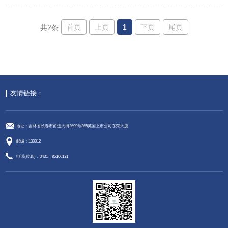
首页
上页
1
下页
尾页
共2条
友情链接：
地址：吉林省长春市前进大街2699号365英国上市公司东荣大厦
邮编：130012
电话(传真)：0431—85166131