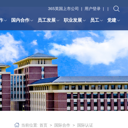
365英国上市公司
|
用户登录
| |
作
国内合作
员工发展
职业发展
员工
党建
当前位置:
首页
>
国际合作
>
国际认证