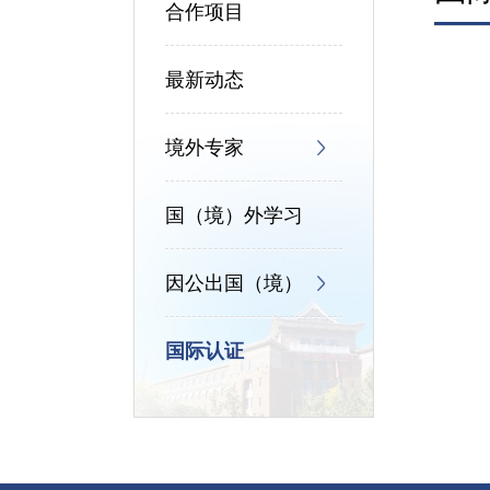
合作项目
最新动态
境外专家
国（境）外学习
因公出国（境）
国际认证