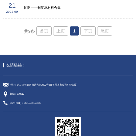
21
团队——制度及材料合集
2022-09
首页
上页
1
下页
尾页
共9条
友情链接：
地址：吉林省长春市前进大街2699号365英国上市公司东荣大厦
邮编：130012
电话(传真)：0431—85166131