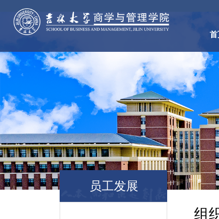
首
员工发展
组