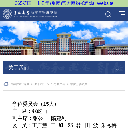
365英国上市公司(集团)官方网站-Official Website
关于我们
当前位置:
首页
>
关于我们
>
公司委员会
>
学位分委员会
学位委员会（15人）
主 席：张屹山
副主席：张公一 隋建利
委 员：王广慧 王 旭 邓 君 田 波 朱秀梅