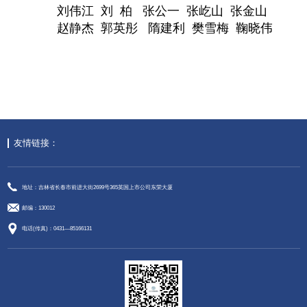
刘伟江 刘 柏 张公一 张屹山 张金山
赵静杰 郭英彤 隋建利 樊雪梅 鞠晓伟
友情链接：
地址：吉林省长春市前进大街2699号365英国上市公司东荣大厦
邮编：130012
电话(传真)：0431—85166131