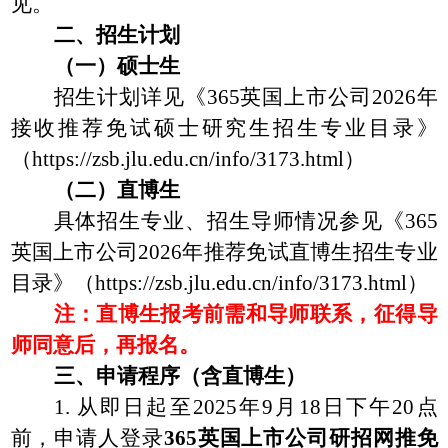
见。
二
、
招生计划
（一）硕士
生
招生计划详见《365英国上市公司
2026
年
接收推荐免试硕士研究生招生专业目录》
（
https://zsb.jlu.edu.cn/info/3173.html
）
（二）直博生
具体招生专业、招生导师情况参见《365
英国上市公司
2026
年推荐免试直博生招生专业
目录》（
https://zsb.jlu.edu.cn/info/3173.html
）
注：直博生报考前需和导师联系
，征得导
师同意后，再报名
。
三
、
申请程序
（含
直博生
）
1.
从即日起至
202
5
年
9
月
1
8
日
下午
20
点
前，
申请人
登录
365英国上市公司
研招网
推免