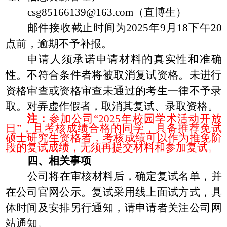
c
sg85166139
@
163
.com
（
直博生
）
邮件接收
截止
时间为
2025
年
9
月
1
8
下午
20
点
前，逾期不予补报。
申请人须承诺申请材料的真实性和准确
性。不符合条件者将被取消复试资格。未进行
资格审查或资格审查未通过的考生一律不予录
取。对弄虚作假者，取消其复试、录取资格。
注：
参加公司
“
2025
年校园学术活动开放
日
”，且考核成绩合格的同学，具备推荐免试
硕士研究生资格者，
考核成绩可以作为推免阶
段的复试成绩，
无须再提交材料和参加复试
。
四、相关事项
公司将
在审核材料后
，确定复试名单，并
在公司官网公示。复试采
用
线上面试
方式
，
具
体
时间及
安排另行通知，请
申请
者
关注
公司
网
站
通知。