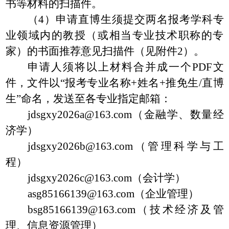
书等材料的扫描件。
（
4
）申请直博生须
提交
两名报考学科专
业领域内的教授（或相当专业技术职称的专
家）的书面推荐意见
扫描件
（见附件
2
）。
申请人须将
以上
材料合并成一个
PDF
文
件，文件以
“
报考专业名称
+
姓名
+
推免
生
/
直博
生
”
命名，发送
至
各专业
指定邮箱：
jdsgxy2026a
@
163
.com
（金融学、数量经
济学）
jdsgxy2026b
@
163
.com
（管理科学与工
程）
jdsgxy2026c
@
163
.com
（
会计
学）
asg85166139
@
163
.com
（企业管理）
bsg85166139
@
163
.com
（技术经济及管
理、信息资源管理）