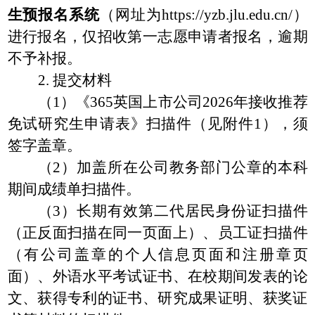
生预报名系统
（
网址为
https://yzb.jlu.edu.cn/
）
进行报名
，
仅招收第一志愿
申请者
报名
，
逾期
不予补报。
2.
提交材料
（
1
）《365英国上市公司
202
6
年接收推荐
免试研究生申请表》
扫描件
（见附件
1
）
，须
签字盖章
。
（
2
）加盖所在公司教务部门公章的本科
期间成绩单
扫描件
。
（
3
）
长期
有效第二代居民身份证
扫描件
（正反
面
扫描在同一页面上）、员工证
扫描件
（有公司盖章的个人信息页面和注册章页
面）
、
外语水平考试证书、在校期间发表的论
文、获得专利的证书、研究成果证明、获奖证